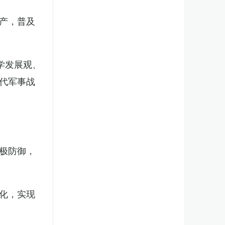
产，普及
学发展观、
代军事战
极防御，
化，实现