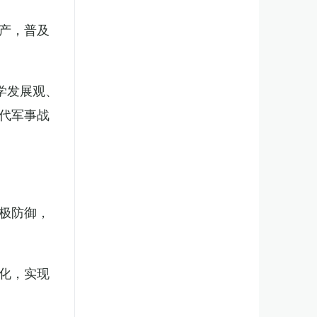
产，普及
学发展观、
代军事战
极防御，
化，实现