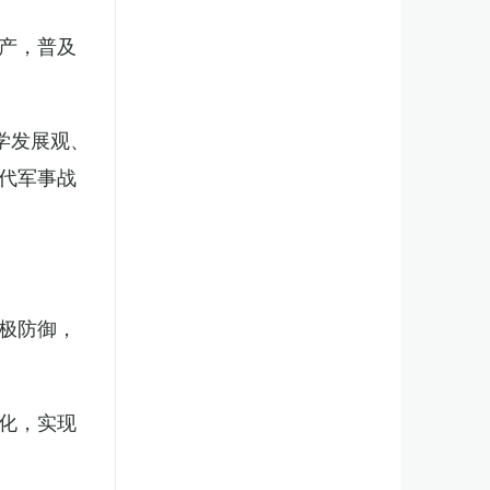
产，普及
学发展观、
代军事战
极防御，
化，实现