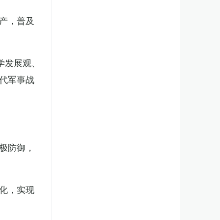
产，普及
学发展观、
代军事战
极防御，
化，实现