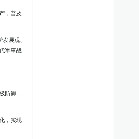
产，普及
学发展观、
代军事战
极防御，
化，实现