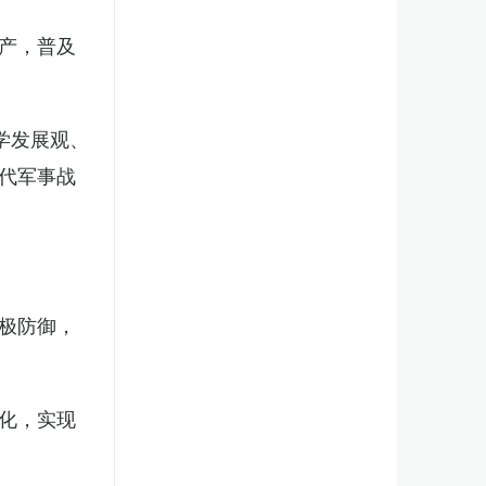
产，普及
学发展观、
代军事战
极防御，
化，实现