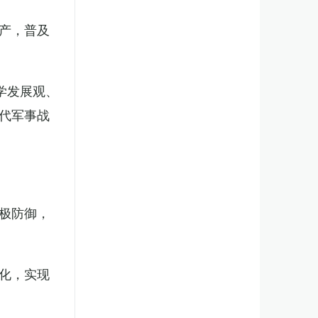
产，普及
学发展观、
代军事战
极防御，
化，实现