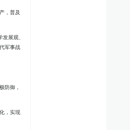
产，普及
学发展观、
代军事战
极防御，
化，实现