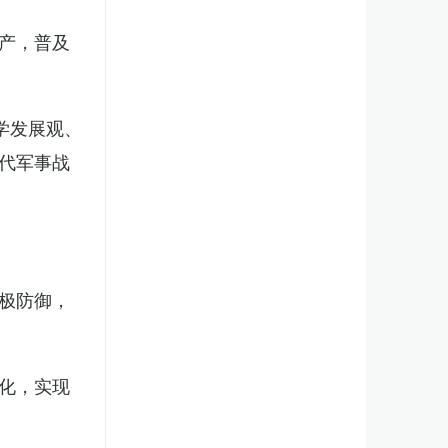
产，普及
学发展观、
代军事战
极防御，
化，实现