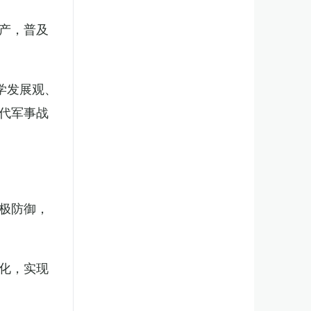
产，普及
学发展观、
代军事战
极防御，
化，实现