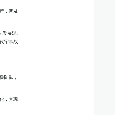
产，普及
学发展观、
代军事战
极防御，
化，实现