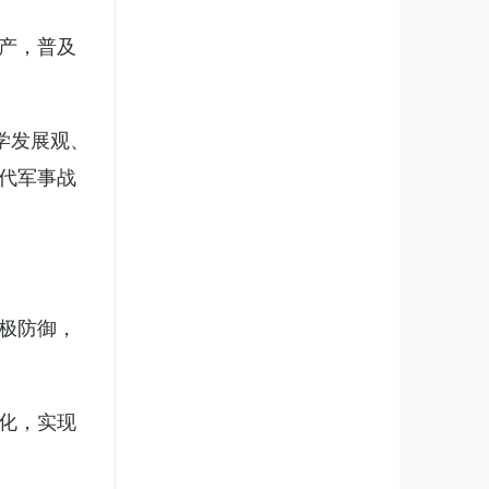
产，普及
学发展观、
代军事战
极防御，
化，实现