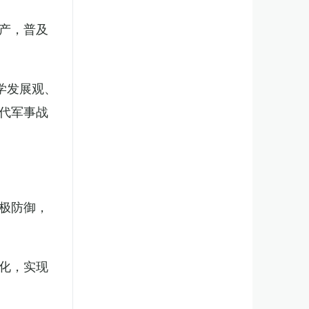
产，普及
学发展观、
代军事战
极防御，
化，实现