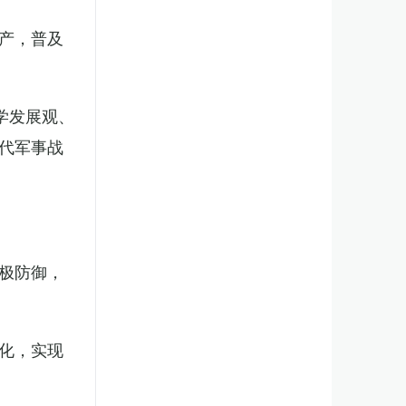
产，普及
学发展观、
代军事战
极防御，
化，实现