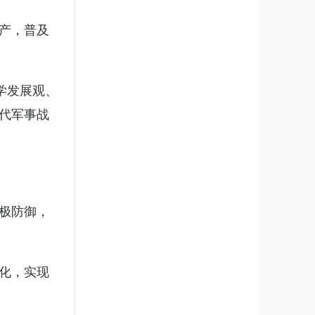
产，普及
学发展观、
代军事战
极防御，
化，实现