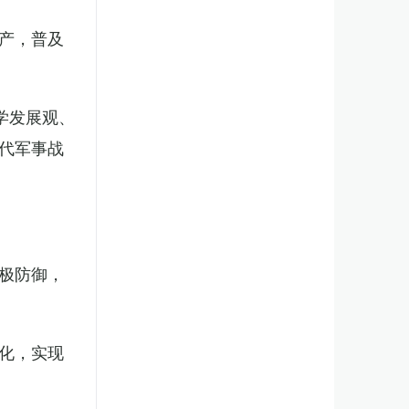
产，普及
学发展观、
代军事战
极防御，
化，实现