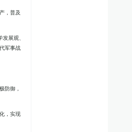
产，普及
学发展观、
代军事战
极防御，
化，实现