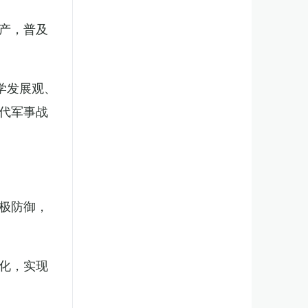
产，普及
学发展观、
代军事战
极防御，
化，实现