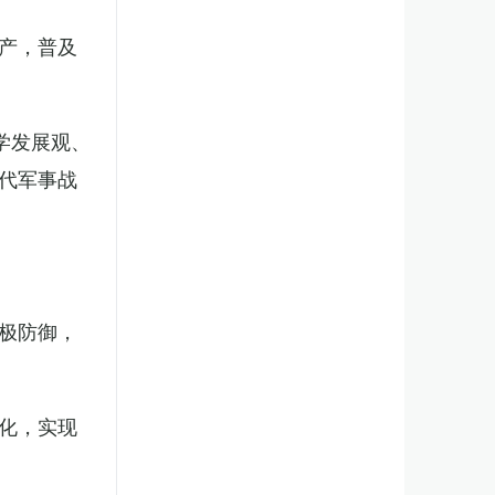
产，普及
学发展观、
代军事战
极防御，
化，实现