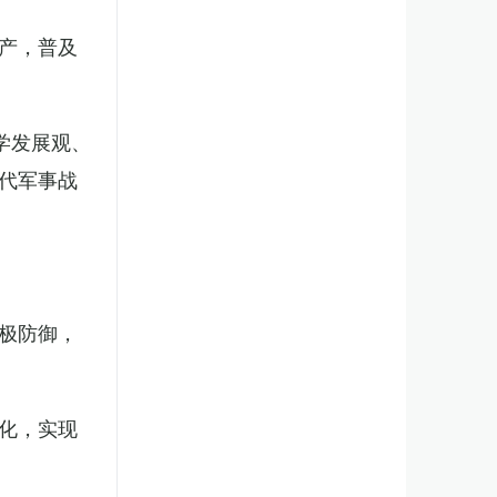
产，普及
学发展观、
代军事战
极防御，
化，实现