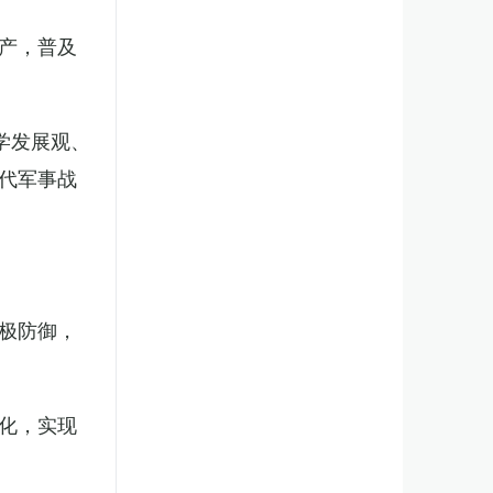
产，普及
学发展观、
代军事战
极防御，
化，实现