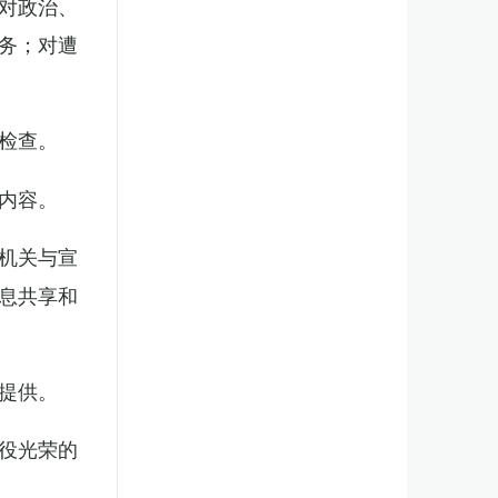
对政治、
务；对遭
检查。
内容。
机关与宣
息共享和
提供。
役光荣的