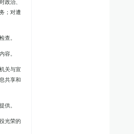
对政治、
务；对遭
检查。
内容。
机关与宣
息共享和
提供。
役光荣的