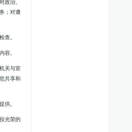
对政治、
务；对遭
检查。
内容。
机关与宣
息共享和
提供。
役光荣的