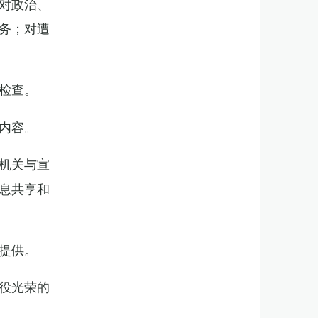
对政治、
务；对遭
检查。
内容。
机关与宣
息共享和
提供。
役光荣的