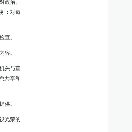
对政治、
务；对遭
检查。
内容。
机关与宣
息共享和
提供。
役光荣的