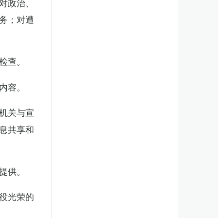
对政治、
务；对遭
检查。
内容。
机关与宣
息共享和
提供。
役光荣的