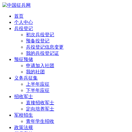
首页
个人中心
兵役登记
初次兵役登记
预备役登记
兵役登记信息变更
我的兵役登记证
预征预储
申请加入社团
我的社团
义务兵征集
上半年应征
下半年应征
招收军士
直接招收军士
定向培养军士
军校招生
青年学生招收
政策法规