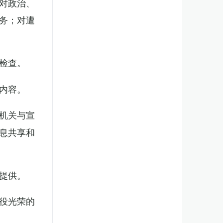
对政治、
务；对遭
检查。
内容。
机关与宣
息共享和
提供。
役光荣的