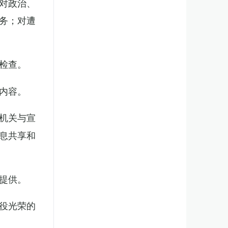
对政治、
务；对遭
检查。
内容。
机关与宣
息共享和
提供。
役光荣的