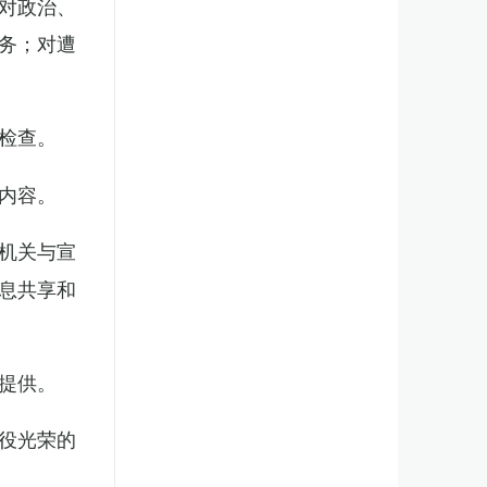
对政治、
务；对遭
检查。
内容。
机关与宣
息共享和
提供。
役光荣的