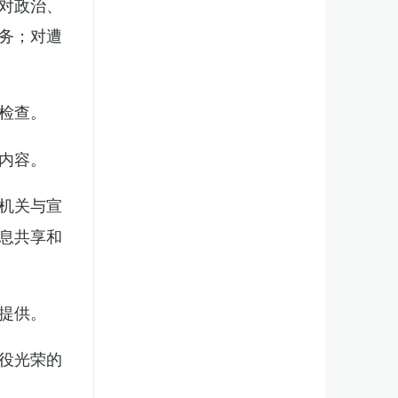
对政治、
务；对遭
检查。
内容。
机关与宣
息共享和
提供。
役光荣的