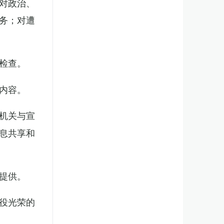
对政治、
务；对遭
检查。
内容。
机关与宣
息共享和
提供。
役光荣的