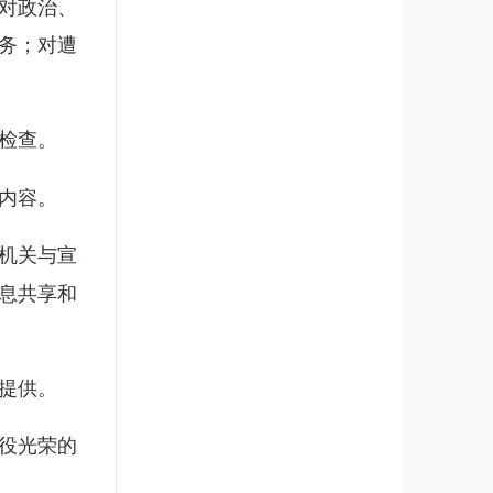
对政治、
务；对遭
检查。
内容。
机关与宣
息共享和
提供。
役光荣的