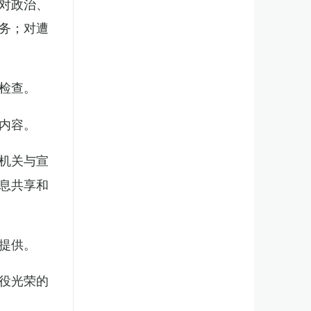
对政治、
务；对遭
检查。
内容。
机关与宣
息共享和
提供。
役光荣的