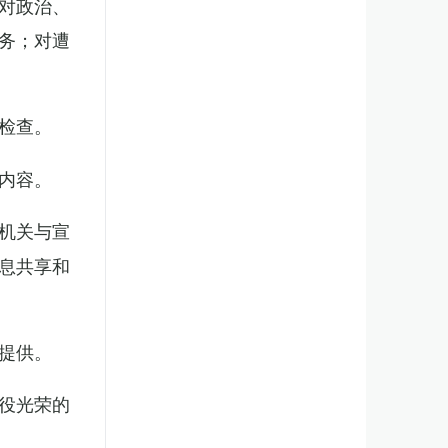
对政治、
务；对遭
检查。
内容。
机关与宣
息共享和
提供。
役光荣的