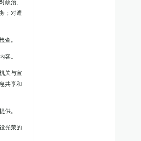
对政治、
务；对遭
检查。
内容。
机关与宣
息共享和
提供。
役光荣的