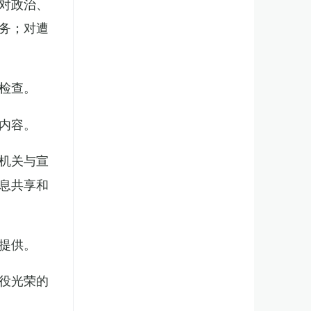
对政治、
务；对遭
检查。
内容。
机关与宣
息共享和
提供。
役光荣的