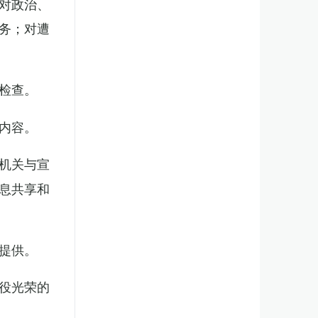
对政治、
务；对遭
检查。
内容。
机关与宣
息共享和
提供。
役光荣的