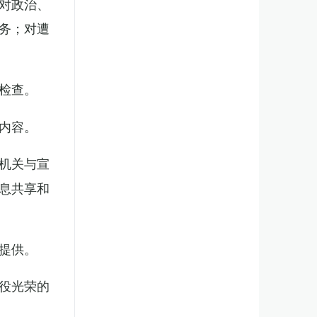
对政治、
务；对遭
检查。
内容。
机关与宣
息共享和
提供。
役光荣的