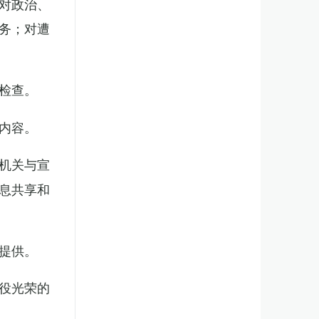
对政治、
务；对遭
检查。
内容。
机关与宣
息共享和
提供。
役光荣的