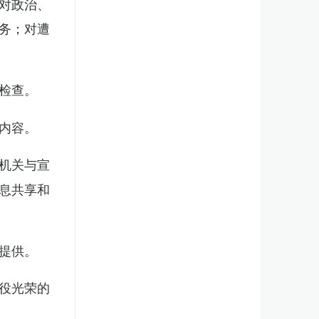
对政治、
务；对遭
检查。
内容。
机关与宣
息共享和
提供。
役光荣的