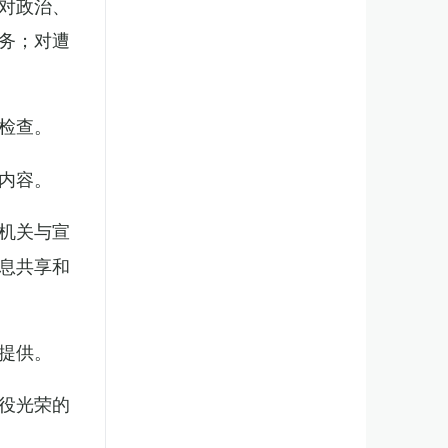
对政治、
务；对遭
检查。
内容。
机关与宣
息共享和
提供。
役光荣的