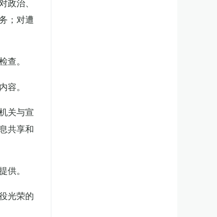
对政治、
务；对遭
检查。
内容。
机关与宣
息共享和
提供。
役光荣的