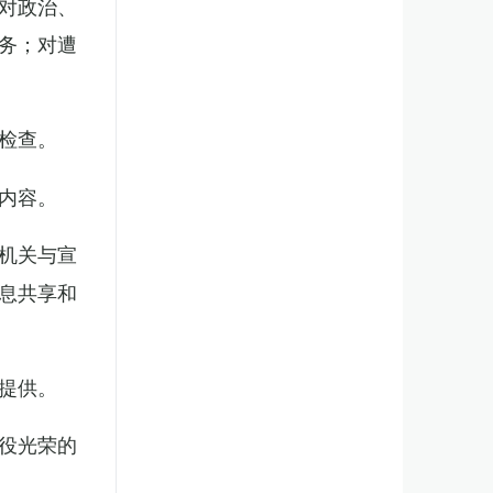
对政治、
务；对遭
检查。
内容。
机关与宣
息共享和
提供。
役光荣的