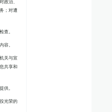
对政治、
务；对遭
检查。
内容。
机关与宣
息共享和
提供。
役光荣的