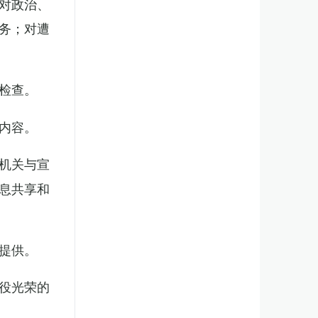
对政治、
务；对遭
检查。
内容。
机关与宣
息共享和
提供。
役光荣的