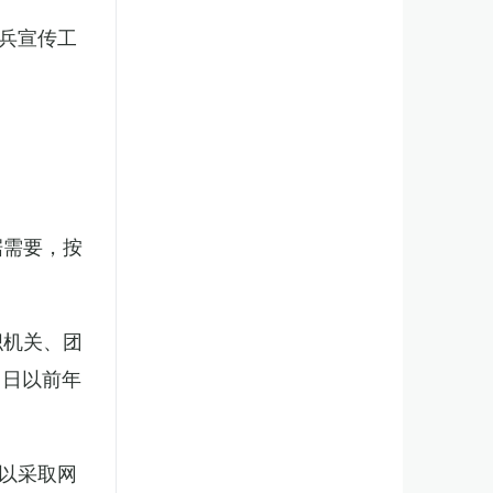
兵宣传工
。
据需要，按
织机关、团
1日以前年
以采取网