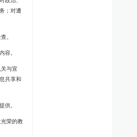
务；对遭
检查。
内容。
机关与宣
息共享和
提供。
役光荣的教