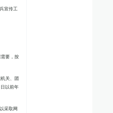
兵宣传工
。
据需要，按
织机关、团
1日以前年
以采取网