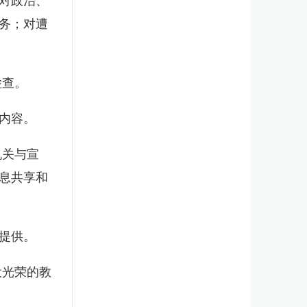
务；对遭
检查。
内容。
机关与宣
息共享和
提供。
役光荣的教