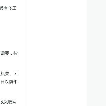
兵宣传工
。
据需要，按
织机关、团
1日以前年
以采取网