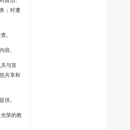
务；对遭
检查。
内容。
机关与宣
息共享和
提供。
役光荣的教